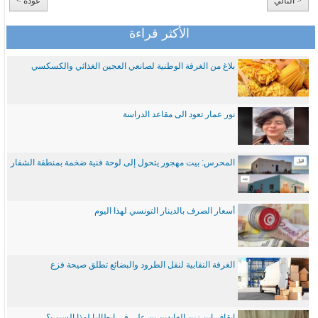
< التالي
عودة >
الأكثر قراءة
بلاغ من الغرفة الوطنية لصانعي العجين الغذائي والكسكسي
نور عمار تعود الى مقاعد الدراسة
المحرس: بيت مهجور يتحول إلى لوحة فنية ضخمة بمنطقة الشفار
أسعار الصرف بالدينار التونسي لهذا اليوم
الغرفة النقابية لنقل الطرود والبضائع تطلق صيحة فزع
ايقاف ابن زين العابدين بن علي في ايطاليا لهذا السبب؟