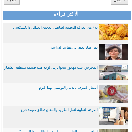
< التالي
عودة >
الأكثر قراءة
بلاغ من الغرفة الوطنية لصانعي العجين الغذائي والكسكسي
نور عمار تعود الى مقاعد الدراسة
المحرس: بيت مهجور يتحول إلى لوحة فنية ضخمة بمنطقة الشفار
أسعار الصرف بالدينار التونسي لهذا اليوم
الغرفة النقابية لنقل الطرود والبضائع تطلق صيحة فزع
ايقاف ابن زين العابدين بن علي في ايطاليا لهذا السبب؟