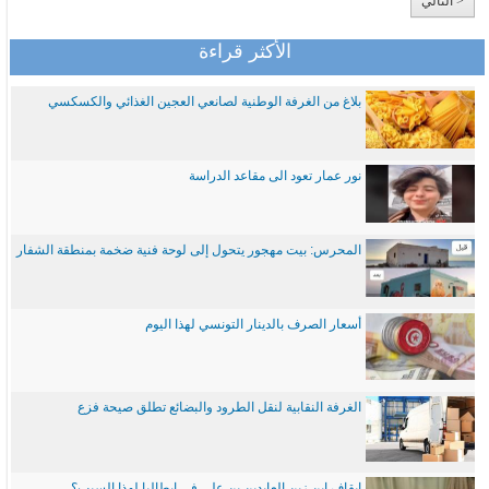
< التالي
الأكثر قراءة
بلاغ من الغرفة الوطنية لصانعي العجين الغذائي والكسكسي
نور عمار تعود الى مقاعد الدراسة
المحرس: بيت مهجور يتحول إلى لوحة فنية ضخمة بمنطقة الشفار
أسعار الصرف بالدينار التونسي لهذا اليوم
الغرفة النقابية لنقل الطرود والبضائع تطلق صيحة فزع
ايقاف ابن زين العابدين بن علي في ايطاليا لهذا السبب؟