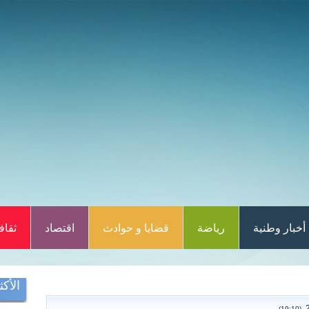
أخبار وطنية
رياضة
قضايا و حوادث
اقتصاد
ثقاف
الأكث
(19:10)