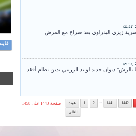
(21:51)
مصرية زيزي البدراوي بعد صراع مع المرض
فايس
(21:37)
ا بالرش" ديوان جديد لوليد الزريبي يدين نظام أفقد
...
1442
1441
2
1
عودة
صفحة 1443 على 1458
التالي