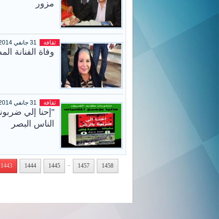
مزور
ثقافة
31 جانفي 2014
وفاة الفنانة ال
ثقافة
31 جانفي 2014
"إحنا إلي ضربون
الناس البصر
..
1443
1444
1445
1457
1458