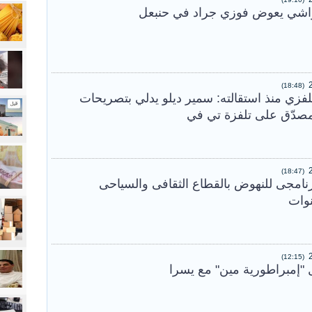
واشي يعوض فوزي جراد في حنبعل
(18:48)
لفزي منذ استقالته: سمير ديلو يدلي بتصريحات
 مصدّق على تلفزة تي في
(18:47)
برنامجى للنهوض بالقطاع الثقافى والسياحى
(12:15)
"إمبراطورية مين" مع يسرا