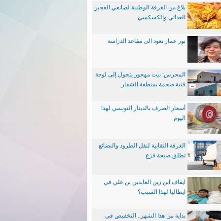
بلاغ من الغرفة الوطنية لصانعي العجين
الغذائي والكسكسي
نور عمار تعود الى مقاعد الدراسة
المحرس: بيت مهجور يتحول إلى لوحة
فنية ضخمة بمنطقة الشفار
أسعار الصرف بالدينار التونسي لهذا
اليوم
الغرفة النقابية لنقل الطرود والبضائع
تطلق صيحة فزع
ايقاف ابن زين العابدين بن علي في
ايطاليا لهذا السبب؟
بداية من هذا الشهر.. التخفيض في