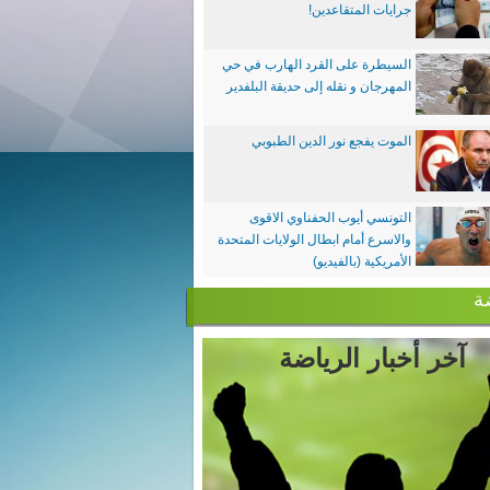
جرايات المتقاعدين!
السيطرة على القرد الهارب في حي
المهرجان و نقله إلى حديقة البلفدير
الموت يفجع نور الدين الطبوبي
التونسي أيوب الحفناوي الاقوى
والاسرع أمام ابطال الولايات المتحدة
الأمريكية (بالفيديو)
ة
آخر أخبار الرياضة