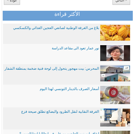
< التالي
عودة >
الأكثر قراءة
بلاغ من الغرفة الوطنية لصانعي العجين الغذائي والكسكسي
نور عمار تعود الى مقاعد الدراسة
المحرس: بيت مهجور يتحول إلى لوحة فنية ضخمة بمنطقة الشفار
أسعار الصرف بالدينار التونسي لهذا اليوم
الغرفة النقابية لنقل الطرود والبضائع تطلق صيحة فزع
ايقاف ابن زين العابدين بن علي في ايطاليا لهذا السبب؟