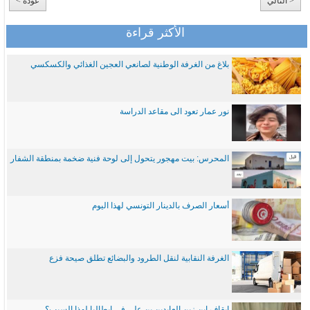
< التالي
عودة >
الأكثر قراءة
بلاغ من الغرفة الوطنية لصانعي العجين الغذائي والكسكسي
نور عمار تعود الى مقاعد الدراسة
المحرس: بيت مهجور يتحول إلى لوحة فنية ضخمة بمنطقة الشفار
أسعار الصرف بالدينار التونسي لهذا اليوم
الغرفة النقابية لنقل الطرود والبضائع تطلق صيحة فزع
ايقاف ابن زين العابدين بن علي في ايطاليا لهذا السبب؟