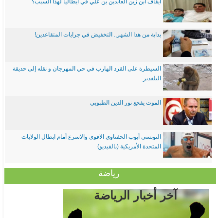
ايقاف ابن زين العابدين بن علي في ايطاليا لهذا السبب؟
بداية من هذا الشهر.. التخفيض في جرايات المتقاعدين!
السيطرة على القرد الهارب في حي المهرجان و نقله إلى حديقة
البلفدير
الموت يفجع نور الدين الطبوبي
التونسي أيوب الحفناوي الاقوى والاسرع أمام ابطال الولايات
المتحدة الأمريكية (بالفيديو)
رياضة
آخر أخبار الرياضة