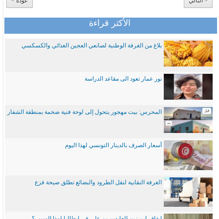
< التالي
عودة >
الأكثر قراءة
بلاغ من الغرفة الوطنية لصانعي العجين الغذائي والكسكسي
نور عمار تعود الى مقاعد الدراسة
المحرس: بيت مهجور يتحول إلى لوحة فنية ضخمة بمنطقة الشفار
أسعار الصرف بالدينار التونسي لهذا اليوم
الغرفة النقابية لنقل الطرود والبضائع تطلق صيحة فزع
ايقاف ابن زين العابدين بن علي في ايطاليا لهذا السبب؟