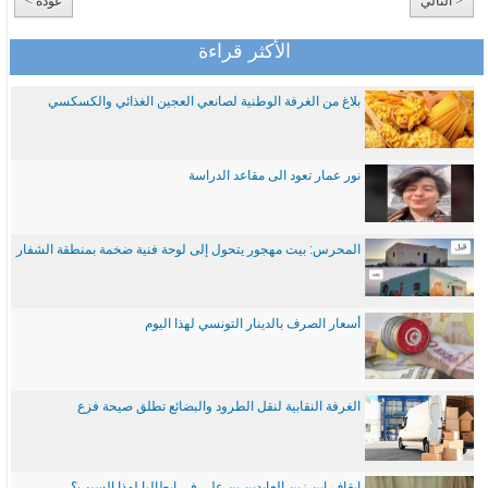
< التالي
عودة >
الأكثر قراءة
بلاغ من الغرفة الوطنية لصانعي العجين الغذائي والكسكسي
نور عمار تعود الى مقاعد الدراسة
المحرس: بيت مهجور يتحول إلى لوحة فنية ضخمة بمنطقة الشفار
أسعار الصرف بالدينار التونسي لهذا اليوم
الغرفة النقابية لنقل الطرود والبضائع تطلق صيحة فزع
ايقاف ابن زين العابدين بن علي في ايطاليا لهذا السبب؟