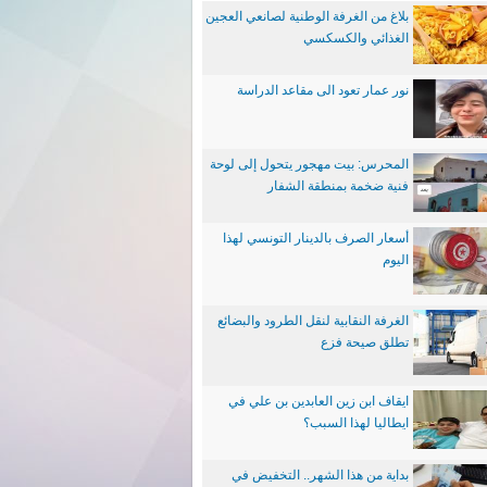
بلاغ من الغرفة الوطنية لصانعي العجين
الغذائي والكسكسي
نور عمار تعود الى مقاعد الدراسة
المحرس: بيت مهجور يتحول إلى لوحة
فنية ضخمة بمنطقة الشفار
أسعار الصرف بالدينار التونسي لهذا
اليوم
الغرفة النقابية لنقل الطرود والبضائع
تطلق صيحة فزع
ايقاف ابن زين العابدين بن علي في
ايطاليا لهذا السبب؟
بداية من هذا الشهر.. التخفيض في