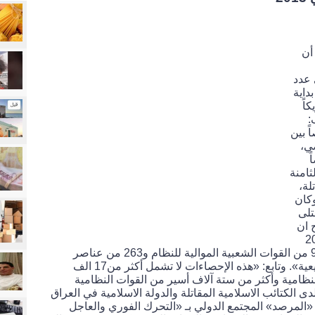
أن
 عدد
داية
كاً
:
قتل 73455 شخصاً بين
ماضي،
 شخصاً
سن الثامنة
تلة،
. وكان
تلى
 وأوضح ان
ماضي 20519
مقاتلاً، مقابل 6542 مقاتلاً معارضاً و9171 من القوات الشعبية الموالية للنظام و263 من عناصر
«حزب الله» و286 من «الميليشيات الشيعية». وتابع: «هذه الإحصاءات لا تشمل أكثر من17 الف
ظامية وأكثر من ستة آلاف أسير من القوات النظامية
ى الكتائب الاسلامية المقاتلة والدولة الاسلامية في العراق
المرصد» المجتمع الدولي بـ «التحرك الفوري والعاجل