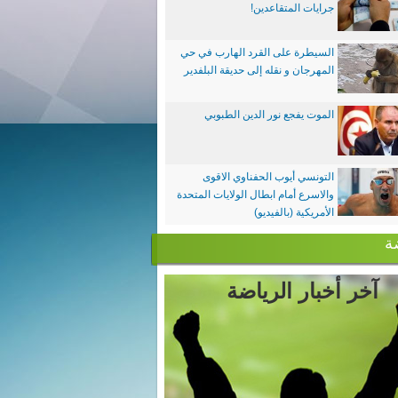
جرايات المتقاعدين!
السيطرة على القرد الهارب في حي
المهرجان و نقله إلى حديقة البلفدير
الموت يفجع نور الدين الطبوبي
التونسي أيوب الحفناوي الاقوى
والاسرع أمام ابطال الولايات المتحدة
الأمريكية (بالفيديو)
ة
آخر أخبار الرياضة