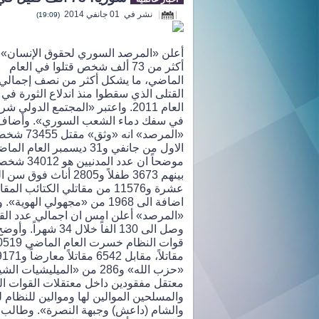
نشر في 01 جانفي 2014
(19:09)
أعلن «المرصد السوري لحقوق الإنسان» 
أكثر من 73 ألف شخص قتلوا في العام
الماضي، ما يشكل أكثر من نصف إجمالي
القتلى الذي سقطوا منذ اندلاع الثورة في ب
العام 2011. واعتبر «المجتمع الدولي شري
في سفك دماء الشعب السوري». وأضاف
«المرصد» انه «وثق» م
الاول من جانفي و31 ديسمبر العام ال
موضحاً ان عدد المدنيين هو 34012
بينهم 3673 طفلاً و2805 أناث فوق 
عشرة و11576 من مقاتلي الكتائب المقا
اضافة الى 1968 من «مجهولي الهوية»
«المرصد» أعلن امس ان اجمالي عدد الق
وصل الى 130 الفاً خلال 34 شهراً.
قوات النظام خسرت العام ال
معتقل مفقودين داخل معتقلات القوات الن
والمسلحين الموالين لها وموالين للنظام لد
والشام (داعش) وجبهة النصرة». وطالب «