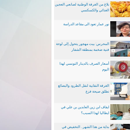
بلاغ من الغرفة الوطنية لصانعي العجين
الغذائي والكسكسي
نور عمار تعود الى مقاعد الدراسة
المحرس: بيت مهجور يتحول إلى لوحة
فنية ضخمة بمنطقة الشفار
أسعار الصرف بالدينار التونسي لهذا
اليوم
الغرفة النقابية لنقل الطرود والبضائع
تطلق صيحة فزع
ايقاف ابن زين العابدين بن علي في
ايطاليا لهذا السبب؟
بداية من هذا الشهر.. التخفيض في