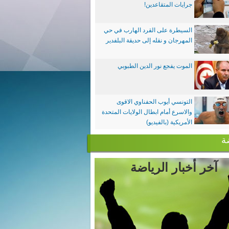
جرايات المتقاعدين!
السيطرة على القرد الهارب في حي
المهرجان و نقله إلى حديقة البلفدير
الموت يفجع نور الدين الطبوبي
التونسي أيوب الحفناوي الاقوى
والاسرع أمام ابطال الولايات المتحدة
الأمريكية (بالفيديو)
ة
آخر أخبار الرياضة