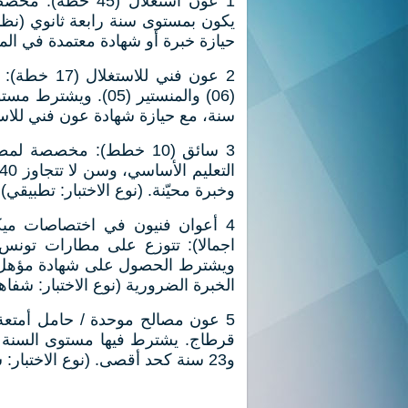
1 عون استغلال (
حيازة خبرة أو شهادة معتمدة في المج
سنة، مع حيازة شهادة عون فني للاستغلال (A.T.E.) (نوع الاختبار: ك
3 سائق (10 خطط): مخصص
وخبرة محيّنة. (نوع الاختبار: تطبيقي).
اجمالا): تتوزع على مطارات تون
الخبرة الضرورية (نوع الاختبار: شفا
و23 سنة كحد أقصى. (نوع الاختبار: شفاهي).