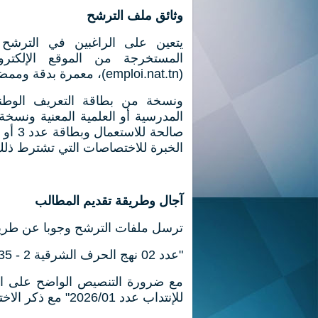
وثائق ملف الترشح
يتعين على الراغبين في الترشح
المستخرجة من الموقع الإلكترو
(⁠emploi.nat.tn⁠)، معمرة بدقة وممضاة وجوباً من المترشح
ونسخة من بطاقة التعريف الوطن
المدرسية أو العلمية المعنية ونس
صالحة
الخبرة للاختصاصات التي تشترط ذلك
آجال وطريقة تقديم المطالب
ترسل ملفات الترشح وجوبا عن طريق 
"عدد 02 نهج الحرف الشرقية 2 - 2035 أريانة"
مع ضرورة التنصيص الواضح على الظ
للإنتداب عدد 2026/01" مع ذكر الاختصاص بدقة.