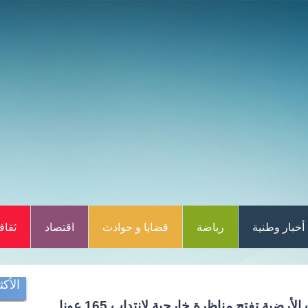
أخبار وطنية
رياضة
قضايا و حوادث
اقتصاد
ثقاف
الأكث
ية تفتح مناظرة خارجية لانتداب 165 عونا