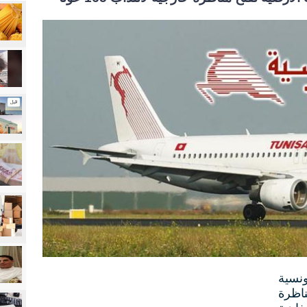
سية
اظرة