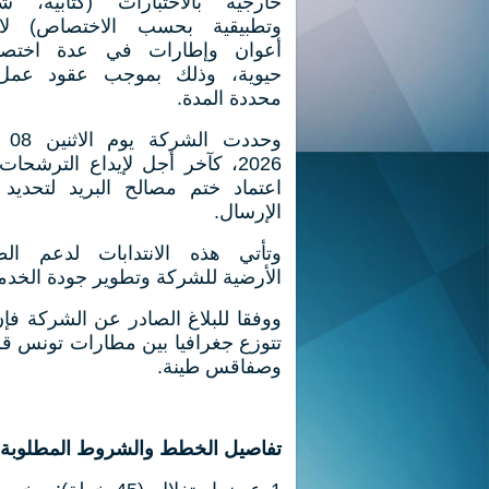
خارجية بالاختبارات (كتابية، شف
وتطبيقية بحسب الاختصاص) لان
أعوان وإطارات في عدة اختص
حيوية، وذلك بموجب عقود عمل
محددة المدة.
وحددت 
2026، كآخر أجل لإيداع الترشحات
اعتماد ختم مصالح البريد لتحديد 
الإرسال.
وتأتي هذه الانتدابات لدعم الط
الأرضية للشركة وتطوير جودة الخدم
تتوزع جغرافيا بين مطارات تونس ق
وصفاقس طينة.
تفاصيل الخطط والشروط المطلوبة