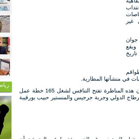
اهية
تداب
اصات
 غير
الشركة يوم الاثنين 08 جوان
 ويقع
تاريخ
واقم
ات في منشآتها المطارية.
رياض
ووفقا للبلاغ الصادر عن الشركة فإن هذه المناظرة تفتح التنافس لشغل 165 خطة عمل
رطاج الدولي وجربة جرجيس والمنستير حبيب بورقيبة