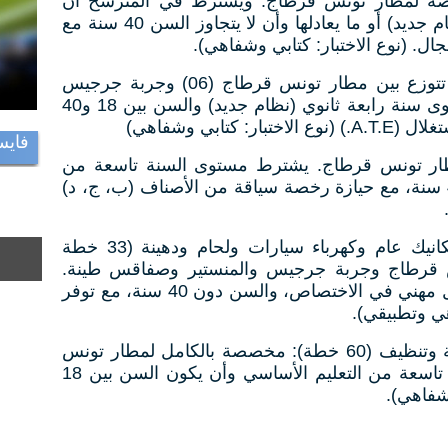
45 خطة): مخصصة لمطار تونس قرطاج. ويشترط في المترشح أن
يكون بمستوى سنة رابعة ثانوي (نظام جديد) أو ما يعادلها وأن لا يتجاوز السن 40 سنة مع
ال. (نوع الاختبار: كتابي وشفاهي).
2 عون فني للاستغلال (17 خطة): تتوزع بين مطار تونس قرطاج (06) وجربة جرجيس
(06) والمنستير (05). ويشترط مستوى سنة رابعة ثانوي (نظام جديد) والسن بين 18 و40
تابي وشفاهي)
فايس
ة لمطار تونس قرطاج. يشترط مستوى السنة تاسعة من
التعليم الأساسي، وسن لا تتجاوز 40 سنة، مع حيازة رخصة سياقة من الأصناف (ب، ج، د)
4 أعوان فنيون في اختصاصات ميكانيك عام وكهرباء سيارات ولحام ودهينة (33 خطة
س قرطاج وجربة جرجيس والمنستير وصفاقس طينة.
ويشترط الحصول على شهادة مؤهل مهني في الاختصاص، والسن دون 40 سنة، مع توفر
هي وتطبيقي).
5 عون مصالح موحدة / حامل أمتعة وتنظيف (60 خطة): مخصصة بالكامل لمطار تونس
قرطاج. يشترط فيها مستوى السنة تاسعة من التعليم الأساسي وأن يكون السن بين 18