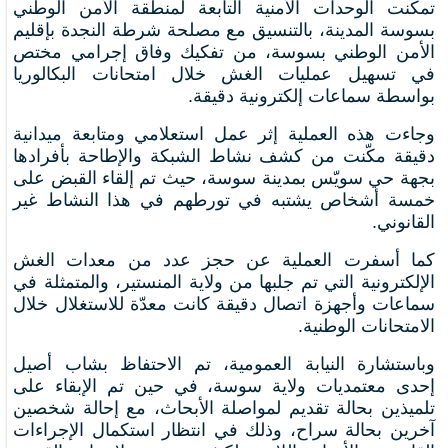
تمكنت الوحدات الأمنية التابعة لمنطقة الأمن الوطني
بسوسة المدينة، بالتنسيق مع مصلحة شرطة النجدة بإقليم
الأمن الوطني بسوسة، من تفكيك وفاق إجرامي مختص
في تسهيل عمليات الغش خلال امتحانات البكالوريا
بواسطة سماعات إلكترونية دقيقة.
وجاءت هذه العملية إثر عمل استعلامي ومتابعة ميدانية
دقيقة مكّنت من كشف نشاط الشبكة والإطاحة بأفرادها
بجهة حي سويّس بمدينة سوسة، حيث تم إلقاء القبض على
خمسة أشخاص يشتبه في تورطهم في هذا النشاط غير
القانوني.
كما أسفرت العملية عن حجز عدد من معدات الغش
الإلكترونية التي تم جلبها من ولاية المنستير، والمتمثلة في
سماعات وأجهزة اتصال دقيقة كانت معدّة للاستغلال خلال
الامتحانات الوطنية.
وباستشارة النيابة العمومية، تم الاحتفاظ بشاب أصيل
إحدى معتمديات ولاية سوسة، في حين تم الإبقاء على
تلميذين بحالة تقديم لمواصلة الأبحاث، مع إحالة شخصين
آخرين بحالة سراح، وذلك في انتظار استكمال الإجراءات