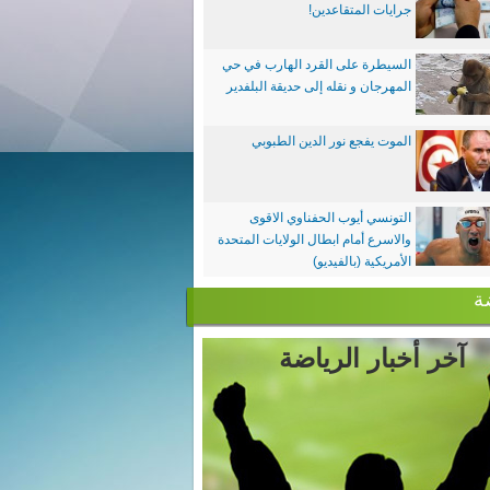
جرايات المتقاعدين!
السيطرة على القرد الهارب في حي
المهرجان و نقله إلى حديقة البلفدير
الموت يفجع نور الدين الطبوبي
التونسي أيوب الحفناوي الاقوى
والاسرع أمام ابطال الولايات المتحدة
الأمريكية (بالفيديو)
ة
آخر أخبار الرياضة