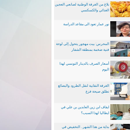
بلاغ من الغرفة الوطنية لصانعي العجين
الغذائي والكسكسي
نور عمار تعود الى مقاعد الدراسة
المحرس: بيت مهجور يتحول إلى لوحة
فنية ضخمة بمنطقة الشفار
أسعار الصرف بالدينار التونسي لهذا
اليوم
الغرفة النقابية لنقل الطرود والبضائع
تطلق صيحة فزع
ايقاف ابن زين العابدين بن علي في
ايطاليا لهذا السبب؟
بداية من هذا الشهر.. التخفيض في