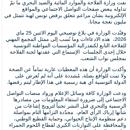
نفت وزارة الفلاحة والموارد المائية والصيد البحري ما تمّ
تداوله ببعض صفحات التواصل الاجتماعي والمواقع
الإلكترونية بشأن مزاعم تتعلق برفض تونس لهبة تتمثل في
مليون نعجة مجانا.
وفنّدت الوزارة في بلاغ توضيحي اليوم الاثنين 25 ماي
2026، هذه الادعاءات وما نُسب إلى ممثل المجمع المهني
للفلاحة التابع لكنفدرالية المؤسسات المواطنة التونسية
خلال إحدى الجلسات الإستماع التي عقدتها لجنة الفلاحة
بمجلس نواب الشعب.
وأكدت الوزارة أن هذه المعطيات عارية تماماً عن الصحة
ولا تمت للواقع بصلة، مُشددة على أنه لم تُعرض على
الدولة التونسية أي هبة رسمية في هذا الإطار ليتم رفضها.
ودعت الوزارة كافة وسائل الإعلام ورواد منصات التواصل
الاجتماعي إلى ضرورة استقاء المعلومات من مصادرها
الرسمية والتحري قبل النشر تجنباً لترويج إشاعات من
شأنها إرباك الرأي العام، مجدّدة التزامها التام بمواصلة
دعم منظومة الإنتاج الحيواني، وحماية القطيع الوطني،
والمحافظة على التوازنات الكبرى لقطاع اللحوم الحمراء