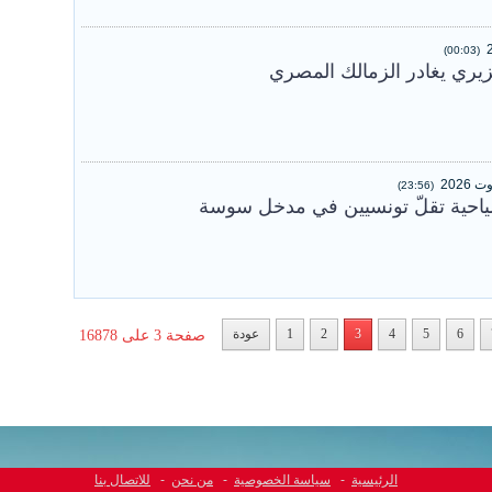
(00:03)
يري يغادر الزمالك المصري
(23:56)
ياحية تقلّ تونسيين في مدخل سوسة
6
5
4
3
2
1
عودة
صفحة 3 على 16878
الرئيسية
-
سياسة الخصوصية
-
من نحن
-
للاتصال بنا