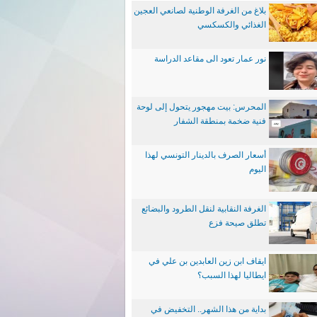
بلاغ من الغرفة الوطنية لصانعي العجين
الغذائي والكسكسي
نور عمار تعود الى مقاعد الدراسة
المحرس: بيت مهجور يتحول إلى لوحة
فنية ضخمة بمنطقة الشفار
أسعار الصرف بالدينار التونسي لهذا
اليوم
الغرفة النقابية لنقل الطرود والبضائع
تطلق صيحة فزع
ايقاف ابن زين العابدين بن علي في
ايطاليا لهذا السبب؟
بداية من هذا الشهر.. التخفيض في