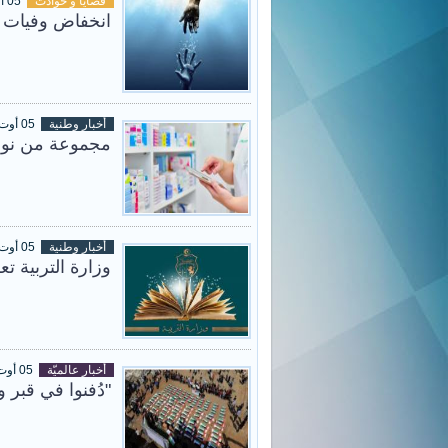
قضايا و حوادث
05 أوت 2026
انخفاض وفيات حوادث
أخبار وطنية
05 أوت 2026
مجموعة من نواب
أخبار وطنية
05 أوت 2026
وزارة التربية تع
أخبار عالميّة
05 أوت 2026
"دُفنوا في قبر واحد": تشييع 112 جث