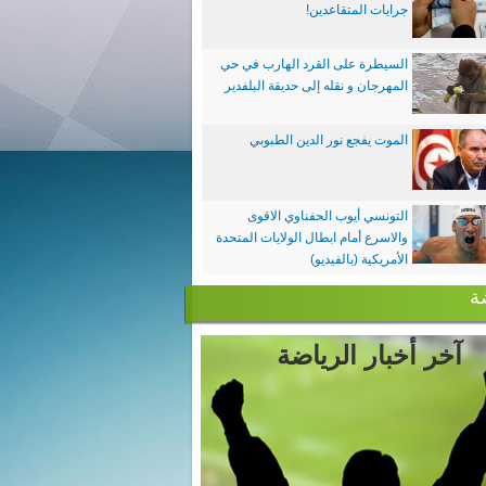
جرايات المتقاعدين!
السيطرة على القرد الهارب في حي
المهرجان و نقله إلى حديقة البلفدير
الموت يفجع نور الدين الطبوبي
التونسي أيوب الحفناوي الاقوى
والاسرع أمام ابطال الولايات المتحدة
الأمريكية (بالفيديو)
ة
آخر أخبار الرياضة