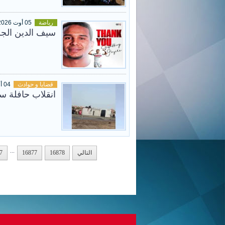
رياضة
05 أوت 2026
سيف الدين الجز
قضايا و حوادث
04 أوت 2026
انقلاب حافلة س
...
التالي
16878
16877
7