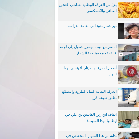
بلاغ من الغرفة الوطنية لصانعي العجين
الغذائي والكسكسي
نور عمار تعود الى مقاعد الدراسة
المحرس: بيت مهجور يتحول إلى لوحة
فنية ضخمة بمنطقة الشفار
أسعار الصرف بالدينار التونسي لهذا
اليوم
الغرفة النقابية لنقل الطرود والبضائع
تطلق صيحة فزع
ايقاف ابن زين العابدين بن علي في
ايطاليا لهذا السبب؟
بداية من هذا الشهر.. التخفيض في