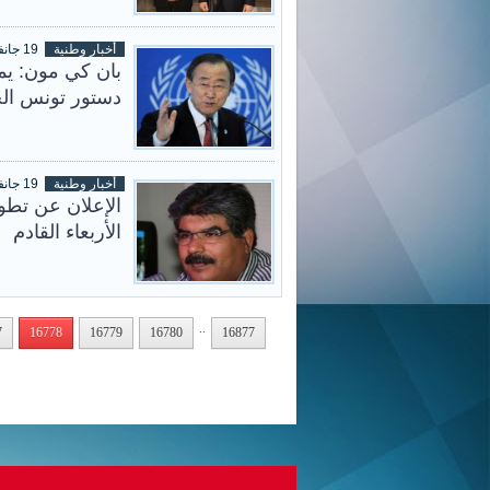
أخبار وطنية
19 جانفي 2014
بان كي مون: يمك
دستور تونس الج
أخبار وطنية
19 جانفي 2014
الإعلان عن تطو
الأربعاء القادم
..
7
16778
16779
16780
16877