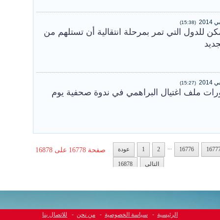
(15:38)
ن للدول التي تمر بمرحلة انتقالية أن تستلهم من
ديد
(15:27)
رات ملف اغتيال البراهمي في ندوة صحفية يوم
...
1677
16776
2
1
عودة
صفحة 16778 على 16878
التالي
16878
الرئيسية
-
سياسة الخصوصية
-
من نحن
-
للاتصال بنا