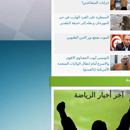
جرايات المتقاعدين!
السيطرة على القرد الهارب في حي
المهرجان و نقله إلى حديقة البلفدير
الموت يفجع نور الدين الطبوبي
التونسي أيوب الحفناوي الاقوى
والاسرع أمام ابطال الولايات المتحدة
الأمريكية (بالفيديو)
ة
آخر أخبار الرياضة