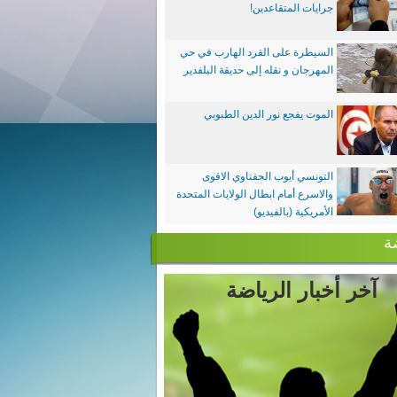
جرايات المتقاعدين!
السيطرة على القرد الهارب في حي
المهرجان و نقله إلى حديقة البلفدير
الموت يفجع نور الدين الطبوبي
التونسي أيوب الحفناوي الاقوى
والاسرع أمام ابطال الولايات المتحدة
الأمريكية (بالفيديو)
ة
آخر أخبار الرياضة