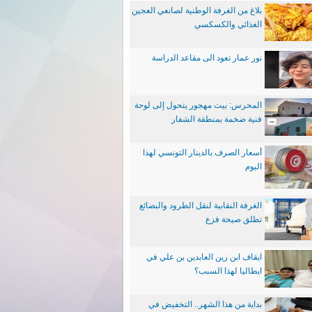
بلاغ من الغرفة الوطنية لصانعي العجين
الغذائي والكسكسي
نور عمار تعود الى مقاعد الدراسة
المحرس: بيت مهجور يتحول إلى لوحة
فنية ضخمة بمنطقة الشفار
أسعار الصرف بالدينار التونسي لهذا
اليوم
الغرفة النقابية لنقل الطرود والبضائع
تطلق صيحة فزع
ايقاف ابن زين العابدين بن علي في
ايطاليا لهذا السبب؟
بداية من هذا الشهر.. التخفيض في