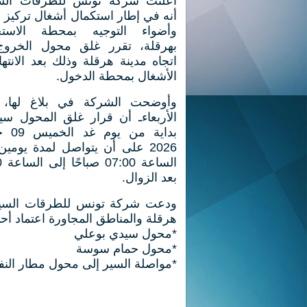
أعلنت شركة تونس للطرقات السي
أنه في إطار استكمال أشغال تركيز ال
وأضواء التوجيه بمحطة الاست
بهرقلة، تقرر غلق محول الخرو
اتجاه مدينة هرقلة وذلك بعد الانته
الأشغال بمحطة الدخول.
وأوضحت الشركة في بلاغ لها، ا
الأربعاءـ أن قرار غلق المحول سي
بداية من 
2026 على أن يتواصل لمدة يومي
الس
بعد الزوال.
ودعت شركة تونس للطرقات السيارة
هرقلة والمناطق المجاورة اعتماد أحد 
*محول سيدي بوعلي
*محول حمام سوسة
*مواصلة السير إلى محول مطار النف