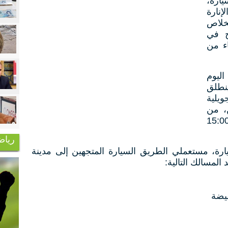
ارة،
إنارة
خلاص
ج في
اء من
ليوم
نطلق
يوم غد الخميس 09 جويلية
ن، من
اعة 07:00 صباحًا إلى الساعة 15:00
رياض
، مستعملي الطريق السيارة المتجهين إلى مدينة
المسالك التالية:
يضة