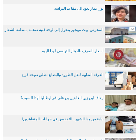
نور عمار تعود الى مقاعد الدراسة
المحرس: بيت مهجور يتحول إلى لوحة فنية ضخمة بمنطقة الشفار
أسعار الصرف بالدينار التونسي لهذا اليوم
الغرفة النقابية لنقل الطرود والبضائع تطلق صيحة فزع
ايقاف ابن زين العابدين بن علي في ايطاليا لهذا السبب؟
بداية من هذا الشهر.. التخفيض في جرايات المتقاعدين!