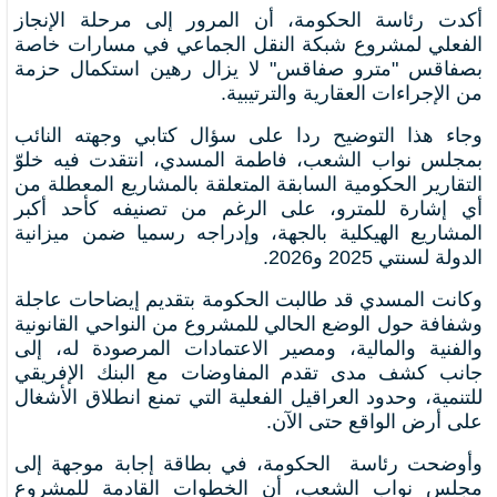
أكدت رئاسة الحكومة، أن المرور إلى مرحلة الإنجاز
الفعلي لمشروع شبكة النقل الجماعي في مسارات خاصة
بصفاقس "مترو صفاقس" لا يزال رهين استكمال حزمة
من الإجراءات العقارية والترتيبية.
وجاء هذا التوضيح ردا على سؤال كتابي وجهته النائب
بمجلس نواب الشعب، فاطمة المسدي، انتقدت فيه خلوّ
التقارير الحكومية السابقة المتعلقة بالمشاريع المعطلة من
أي إشارة للمترو، على الرغم من تصنيفه كأحد أكبر
المشاريع الهيكلية بالجهة، وإدراجه رسميا ضمن ميزانية
الدولة لسنتي 2025 و2026.
وكانت المسدي قد طالبت الحكومة بتقديم إيضاحات عاجلة
وشفافة حول الوضع الحالي للمشروع من النواحي القانونية
والفنية والمالية، ومصير الاعتمادات المرصودة له، إلى
جانب كشف مدى تقدم المفاوضات مع البنك الإفريقي
للتنمية، وحدود العراقيل الفعلية التي تمنع انطلاق الأشغال
على أرض الواقع حتى الآن.
وأوضحت رئاسة الحكومة، في بطاقة إجابة موجهة إلى
مجلس نواب الشعب، أن الخطوات القادمة للمشروع