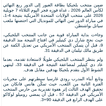
ضمن منتخب بلجيكيا بطاقة العبور إلى الدور ربع النهائي
لكأس العالم 2026 ، غداة فوزه فجر اليوم الثلاثاء 7 جويلية
2026 على منتخب الولايات المتحدة الأمريكية بنتيجة 4-1،
في مباراة الدور ثمن النهائي للمونديال التي احتضنها ملعب
سياتل بواشنطن.
وجاءت بداية المباراة قوية من جانب المنتخب البلجيكي،
حيث نجح شارل دي كيتيلير في افتتاح النتيجة منذ الدقيقة
9، قبل أن يتمكن المنتخب الأمريكي من تعديل الكفة عن
طريق مالك تيلمان في الدقيقة 31.
ولم ينتظر المنتخب البلجيكي طويلًا لاستعادة تقدمه، بعدما
عاد دي كيتيلير لمضاعفة النتيجة في الدقيقة 33، لينتهي
الشوط الأول بتقدم بلجيكا بهدفين مقابل هدف.
وتابع أبناء المدرب رودي غارسيا سيطرتهم على مجريات
الفترة الثانية من اللعب، حيث تمكّن هانس فانكان من
تحقيق الهدف الثالث إثر هفوة تقديرية من حارس المنتخب
الأمريكي في الدقيقة 57 ، قبل أن يمضي روميلو لوكاكو
على الهدف الرابع في الدقيقة 90+3.