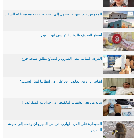
المحرس: بيت مهجور يتحول إلى لوحة فنية ضخمة بمنطقة الشفار
أسعار الصرف بالدينار التونسي لهذا اليوم
الغرفة النقابية لنقل الطرود والبضائع تطلق صيحة فزع
ايقاف ابن زين العابدين بن علي في ايطاليا لهذا السبب؟
بداية من هذا الشهر.. التخفيض في جرايات المتقاعدين!
السيطرة على القرد الهارب في حي المهرجان و نقله إلى حديقة
البلفدير