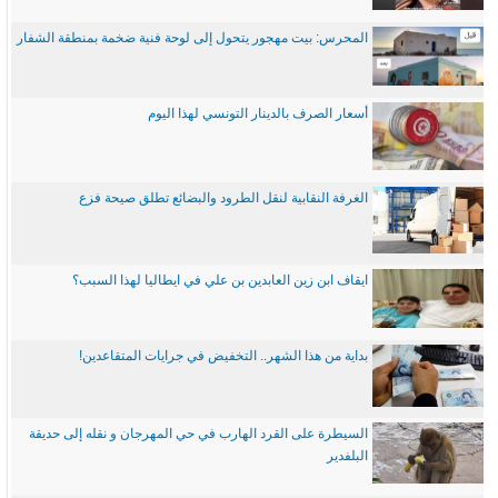
المحرس: بيت مهجور يتحول إلى لوحة فنية ضخمة بمنطقة الشفار
أسعار الصرف بالدينار التونسي لهذا اليوم
الغرفة النقابية لنقل الطرود والبضائع تطلق صيحة فزع
ايقاف ابن زين العابدين بن علي في ايطاليا لهذا السبب؟
بداية من هذا الشهر.. التخفيض في جرايات المتقاعدين!
السيطرة على القرد الهارب في حي المهرجان و نقله إلى حديقة
البلفدير