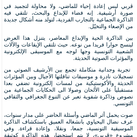
​ڤربي ليس إعادة إحياء للماضي، ولا محاولة لتجميد في
صورة أرشيفية. إنه فضاء للإبداع والبحث، تلتقي فيه
الذاكرة الجماعية بالتجارب الفردية، لتولد منه أشكال جديدة
من الإصغاء والتخيّل. ​
​بين الذاكرة الحية والإبداع المعاصر، يتنزل هذا العرض
لينسج حوارا فريدا من نوعه. حيث تلتقي الإيقاعات والآلات
الشعبية التونسية وجها لوجه مع الموسيقى الإلكترونية
والمؤثرات الصوتية الحديثة.
​ تجربة وجدانية متكاملة تجمع بين الأرشيف الصوتي من
تسجيلات نادرة و موسيقات تناقلتها الأجيال وبين ​المؤثرات
الحديثة والأكوستيكية من لمسات إلكترونية تضفي بعدا
مستقبلياً على الألحان وصولا الى الحكايات الجماعية من
نصوص وذاكرة شفوية تعبر عن التنوع الجغرافي والثقافي
التونسي. ​
صوت يحمل أثر الماضي وأسئلة الحاضر ​على مدار سنوات،
عرف نضال اليحياوي بانشغاله العميق باستكشاف الذاكرة
الموسيقية التونسية، جمعا، ونقلا، وإعادة قراءة. وفي
مشروع «ڤربي»، لا يتم استحضار هذه الذاكرة كوثيقة