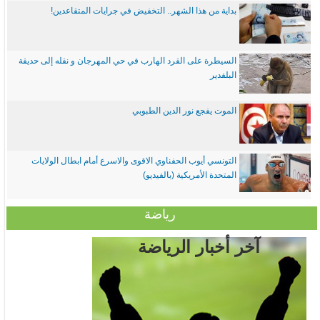
بداية من هذا الشهر.. التخفيض في جرايات المتقاعدين!
السيطرة على القرد الهارب في حي المهرجان و نقله إلى حديقة
البلفدير
الموت يفجع نور الدين الطبوبي
التونسي أيوب الحفناوي الاقوى والاسرع أمام ابطال الولايات
المتحدة الأمريكية (بالفيديو)
رياضة
آخر أخبار الرياضة