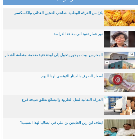
بلاغ من الغرفة الوطنية لصانعي العجين الغذائي والكسكسي
نور عمار تعود الى مقاعد الدراسة
المحرس: بيت مهجور يتحول إلى لوحة فنية ضخمة بمنطقة الشفار
أسعار الصرف بالدينار التونسي لهذا اليوم
الغرفة النقابية لنقل الطرود والبضائع تطلق صيحة فزع
ايقاف ابن زين العابدين بن علي في ايطاليا لهذا السبب؟