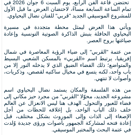
​تحتضن قاعة الفن الرابع، يوم السبت 6 جوان 2026 في
تمام الساعة السابعة مساءً، لاحتضان العرض ما قبل الأول
للمشروع الموسيقي الجديد "ڤربي" للفنان نضال اليحياوي.
ويأتي هذا العرض ليمثل محطة متجددة في مسيرة
اليحياوي الحافلة بنبش الذاكرة الصوتية التونسية وإعادة
صياغتها بروح العصر. ​
من عتمة "الڤربي" إلى ضياء الرؤية المعاصرة ​في شمال
إفريقيا، يرتبط اسم «الڤربي» بالمسكن الشعبي البسيط
والمتواضع؛ ذلك الفضاء الضيق الذي لا يدخله النور إلا من
باب واحد، لكنه يتسع في مخيال ساكنيه لقصص، وذكريات،
وأصوات لا تنتهي.
من هذه الفلسفة والمكان يستمد نضال اليحياوي اسم
مشروعه الجديد، محوّلا "الڤربي" من مجرد حيز مكاني إلى
فضاء للعبور والتحول. ​الهدف هنا ليس الانعزال عن العالم
خلف ذلك الباب الواحد، بل إغلاقه للحظات من أجل
الإصغاء إلى الذات وإلى الموروث بشكل مختلف، قبل
إعادة فتحه لمشاركة الجمهور بأصوات ورؤى جديدة وُلدت
في عتمة البحث والمختبر الموسيقي.