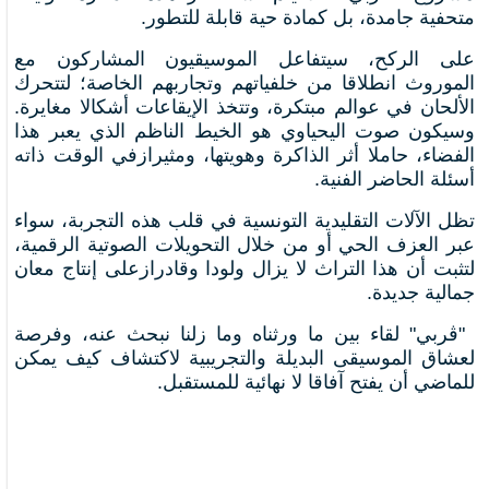
متحفية جامدة، بل كمادة حية قابلة للتطور.
​على الركح، سيتفاعل الموسيقيون المشاركون مع
الموروث انطلاقا من خلفياتهم وتجاربهم الخاصة؛ لتتحرك
الألحان في عوالم مبتكرة، وتتخذ الإيقاعات أشكالا مغايرة.
وسيكون صوت اليحياوي هو الخيط الناظم الذي يعبر هذا
الفضاء، حاملا أثر الذاكرة وهويتها، ومثيرازفي الوقت ذاته
أسئلة الحاضر الفنية.
تظل الآلات التقليدية التونسية في قلب هذه التجربة، سواء
عبر العزف الحي أو من خلال التحويلات الصوتية الرقمية،
لتثبت أن هذا التراث لا يزال ولودا وقادرازعلى إنتاج معان
جمالية جديدة.
​ "ڤربي" لقاء بين ما ورثناه وما زلنا نبحث عنه، وفرصة
لعشاق الموسيقى البديلة والتجريبية لاكتشاف كيف يمكن
للماضي أن يفتح آفاقا لا نهائية للمستقبل.