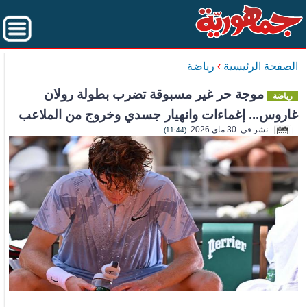
الصفحة الرئيسية
›
رياضة
موجة حر غير مسبوقة تضرب بطولة رولان
رياضة
غاروس... إغماءات وانهيار جسدي وخروج من الملاعب
نشر في 30 ماي 2026
(11:44)