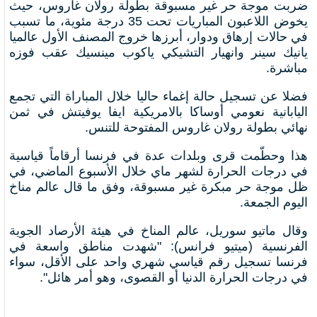
ضربت موجة حر غير مسبوقة بطولة رولان غاروس
، حيث
يخوض اللاعبون المباريات تحت 35 درجة مئوية، ما تسبب
في حالات إرهاق ودوار، أبرزها خروج المصنف الأول عالميا
يانيك سينر وانهيار التشيكي ياكوب مينسيك عقب فوزه
مباشرة.
فضلا عن تسجيل حالة إغماء حاليا خلال المباراة التي تجمع
اليابانية نعومي أوساكا بالامريكية
ايفا يوفيتش في ثمن
نهائي بطولة رولان غاروس المفتوحة للتنس.
هذا وحطّمت قرى وبلدات عدة في فرنسا أرقاماً قياسية
في درجات الحرارة لشهر ماي خلال الأسبوع الماضي، في
ظل موجة حر مبكرة غير مسبوقة، وفق ما قال عالم مناخ
اليوم الجمعة.
وقال ماتيو سوريل، عالم المناخ في هيئة الأرصاد الجوية
الفرنسية (ميتيو فرانس): "شهدت مناطق واسعة في
فرنسا تسجيل رقم قياسي شهري واحد على الأقل، سواء
في درجات الحرارة الدنيا أو القصوى، وهو أمر هائل".