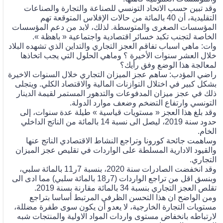
وقد تبين حسب الاتحاد التونسي للصناعة والتجارة والصناعات
التقليدية، أن 40 بالمائة من حالات الإفلاس المتوقعة تهم
المؤسسات الصغرى والمتوسطة. لذلك، لابد من دعم المؤسسات
الخاصة لتجنب تكبد خسائر اقتصادية واجتماعية « باهظة ».
وات: ماهي اسباب تفاقم العجز التجاري والتداين الذي تشهده البلاد
خلال العشر سنوات الأخيرة ؟ وماهي الحلول التي يجب اتخاذها
لمعالجة هذا الوضع وفق رأيك؟
راضي المؤدب: ساهم عجز الميزان التجاري خلال السنوات الاخيرة
بشكل كبير في اختلال التوازنات المالية والاقتصاد الكلي. ويتجلى
ذلك في عجز ميزان المدفوعات والتدهور المستمر لقيمة الدينار
التونسي وارتفاع التضخم وضعف موارد الدولة.
وقد بلغ هذا العجز « مستويات قياسية » طيلة عدة سنوات، إلى
حدود سنة 2019، ليصل الى نسبة 14 بالمائة من الناتج الداخلي
الخام.
وساهمت جائحة كورونا وتراجع النشاط الاقتصادي الناتج عنها
والقيود الادارية المسلطة على الواردات في تقليص عجز الميزان
التجاري.
وقد انخفضت الصادرات سنة 2020، بنسبة 7ر11 بالمائة سلبي،
وبنسق اقل من تراجع الواردات (7ر18 بالمائة سلبي) مما ادى الى
تقلص العجز التجاري بنسبة 34 بالمائة مقارنة بسنة 2019.
ومن الواضح ان هذا التحسن الظرفي المرتبط أساسا بتراجع
مستويات التجارة الخارجية، لا يعدو أن يكون سوى طفرة مضللة،
لارتباطه بانخفاض مستوى واردات المواد الاولية والمنتجات شبه