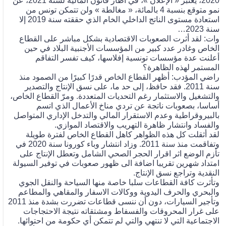
2020، يعتبر « الإعلان »، في اطار قانون المالية لسنة 2021، عن
نمو متوقع بنسبة 4 بالمائة، « مغالطة » ولن تتمكن تونس من
استعادة مستوى الناتج الداخلي الخام الذي حققته سنة 2019 إلا
سنة 2023…
وات: لقد أثرت الصعوبات الاقتصادية بشكل مباشر على القطاع
الخاص وغادر عدد كبير من المؤسسات الأجنبية البلاد في حين
أعلنت عدة مؤسسات تونسية إفلاسها، كيف تفسر التفاقم
المستمر لهذه الظاهرة؟
راضي المؤدب: أظهر القطاع الخاص قدرًا كبيرًا من الصمود منذ
سنة 2011. فقد حافظ، إلى حد ما، على نسق الإنتاج والتصدير
والتشغيل والاستثمار رغم التحديات المتعددة. ومرّ القطاع الخاص،
أساسا، بصعوبات ناتجة عن تردي مناخ الأعمال الذي اتسم
بالبيروقراطية وعدم الاستقرار المالي والتدخل الإداري المتواصل
والفساد وانتشار ظاهرة التهريب والاقتصاد الموازي.
لقد أثقلت كل هذه الظواهر كاهل القطاع الخاص لفترة طويلة
وتفاقمت منذ سنة 2011. وزاد انتشار وباء كورونا سنة 2020 في
تأزم الوضع اثر اقرار الحجر الصحي الشامل وتعطل الإنتاج على
امتداد شهرين تقريبا اضافة الى ظهور صعوبات في توفير السيولة
النقدية وتراجع نسق الإنتاج.
وتأثرت كافة القطاعات سلبا خاصة منها السياحة والنقل الجوي
والبحري والحرف اليدوية ووكالات الاسفار والمقاهي والمطاعم
وتأجير السيارات، دون أن ننسى قطاعات تضررت بشدة منذ 2011
على غرار المحروقات والفسفاط ومشتقاته نتيجة الاحتجاجات
الاجتماعية التي لا تنتهي والتي لم تتمكن أي حكومة من احتوائها.