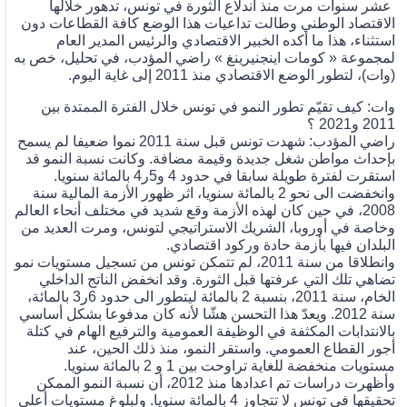
عشر سنوات مرت منذ اندلاع الثورة في تونس، تدهور خلالها
الاقتصاد الوطني وطالت تداعيات هذا الوضع كافة القطاعات دون
استثناء، هذا ما أكده الخبير الاقتصادي والرئيس المدير العام
لمجموعة « كومات اينجنيرينغ » راضي المؤدب، في تحليل، خص به
(وات)، لتطور الوضع الاقتصادي منذ 2011 إلى غاية اليوم.
وات: كيف تقيّم تطور النمو في تونس خلال الفترة الممتدة بين
2011 و2021 ؟
راضي المؤدب: شهدت تونس قبل سنة 2011 نموا ضعيفا لم يسمح
بإحداث مواطن شغل جديدة وقيمة مضافة. وكانت نسبة النمو قد
استقرت لفترة طويلة سابقا في حدود 4 و5ر4 بالمائة سنويا.
وانخفضت الى نحو 2 بالمائة سنويا، اثر ظهور الأزمة المالية سنة
2008، في حين كان لهذه الأزمة وقع شديد في مختلف أنحاء العالم
وخاصة في أوروبا، الشريك الاستراتيجي لتونس، ومرت العديد من
البلدان فيها بأزمة حادة وركود اقتصادي.
وانطلاقا من سنة 2011، لم تتمكن تونس من تسجيل مستويات نمو
تضاهي تلك التي عرفتها قبل الثورة. وقد انخفض الناتج الداخلي
الخام، سنة 2011، بنسبة 2 بالمائة ليتطور الى حدود 6ر3 بالمائة،
سنة 2012. ويعدّ هذا التحسن هشّا لأنه كان مدفوعا بشكل أساسي
بالانتدابات المكثفة في الوظيفة العمومية والترفيع الهام في كتلة
أجور القطاع العمومي. واستقر النمو، منذ ذلك الحين، عند
مستويات منخفضة للغاية تراوحت بين 1 و 2 بالمائة سنويا.
وأظهرت دراسات تم اعدادها منذ 2012، أن نسبة النمو الممكن
تحقيقها في تونس لا تتجاوز 4 بالمائة سنويا. ولبلوغ مستويات أعلى