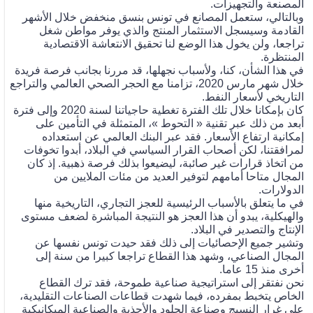
المصنعة والتجهيزات.
وبالتالي، ستعمل المصانع في تونس بنسق منخفض خلال الأشهر
القادمة وسيسجل الاستثمار المنتج والذي يوفر مواطن شغل
تراجعا، ولن يخول هذا الوضع لنا تحقيق الانتعاشة الاقتصادية
المنتظرة.
في هذا الشأن، كنا، ولأسباب نجهلها، قد مررنا بجانب فرصة فريدة
خلال شهر مارس 2020، تزامنا مع الحجر الصحي العالمي والتراجع
التاريخي لأسعار النفط.
كان بإمكانا خلال تلك الفترة تغطية حاجياتنا لسنة 2020 وإلى فترة
أبعد من ذلك عبر تقنية « التحوط »، المتمثلة في التأمين على
إمكانية ارتفاع الأسعار. فقد عبر البنك العالمي عن استعداده
لمرافقتنا، لكن أصحاب القرار السياسي في البلاد، أبدوا تخوفات
من اتخاذ قرارات غير صائبة، ليضيعوا بذلك فرصة ذهبية. إذ كان
المجال متاحا أمامهم لتوفير العديد من مئات الملايين من
الدولارات.
في ما يتعلق بالأسباب الرئيسية للعجز التجاري، التاريخية منها
والهيكلية، يبدو أن هذا العجز هو النتيجة المباشرة لضعف مستوى
الإنتاج والتصدير في البلاد.
وتشير جميع الإحصائيات إلى ذلك فقد حيدت تونس نفسها عن
المجال الصناعي، وشهد هذا القطاع تراجعا كبيرا من سنة إلى
أخرى منذ 15 عاما.
نحن نفتقر إلى استراتيجية صناعية طموحة، فقد ترك القطاع
الخاص يتخبط بمفرده، فيما شهدت قطاعات الصناعات التقليدية،
على غرار النسيج وصناعة الجلود والأحذية والصناعية الميكانيكية