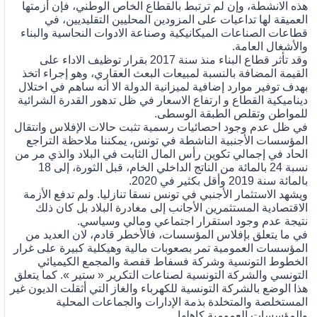
هذه الانشطة، وإن لم ترتبط بالقطاع الخاص الوطني، فإن أزمتها
العميقة لها تداعيات على المزودين المحليين التقليديين، في
قطاعات الصناعات الميكانيكية وصناعة الادوات النحاسية والبناء
والأشغال العامة.
وقد تأثر قطاع البناء منذ سنة 2017 بقرار توظيف الاداء على
القيمة المضافة بالنسبة لمبيعات البعث العقاري، وهو إجراء اتخذ
بهدف توفير موارد إضافية لميزانية الدولة الا أنه ساهم في اختلال
ديناميكية القطاع و ارتفاع الاسعار في ظل تدهور القدرة الشرائية
للمواطن وتقلص الطبقة الوسطى.
في ظل عدم وجود احصائيات رسمية تثبت حالات الإفلاس وانتقال
المؤسسات الأجنبية الناشطة في تونس، يمكننا ملاحظة التراجع
الحاد في إجمالي تكوين رأس المال الثابت في البلاد والذي مر من
نسبة 24 بالمائة من الناتج الداخلي الخام، قبل الثورة، إلى 18
بالمائة سنة 2019 وأقل بكثير في 2020.
ويشهد الاستثمار الأجنبي في تونس نسقا تنازليا. ولم تدفع الأزمة
الاقتصادية المستثمرين الأجانب إلى مغادرة البلاد بل كان ذلك
نتيجة عدم وجود استقرار اجتماعي ومالي وسياسي.
في ما يتعلق بإفلاس المؤسسات، فالأخطر قادم، لان العديد من
المؤسسات العمومية تمر بصعوبات مالية وهيكلية كبيرة على غرار
الخطوط التونسية وشركة فسفاط قفصة والمجمع الكيميائي
التونسي والشركة التونسية لصناعات التكرير « ستير ». كما يتعلق
هذا الوضع بالشركة التونسية للكهرباء والغاز التي أثقلت الديون غير
المستخلصة والمتخلدة بذمة الإدارات والجماعات المحلية
والمؤسسات العمومية كاهلها.