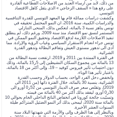
من ذلك، لابد من ارساء العديد من الاصلاحات القطاعية القادرة
على رفع هذا « السقف الزجاجي » الذي يثقل كاهل الاقتصاد
التونسي.
وكشفت دراسات مماثلة قام بها المعهد التونسي للقدرة التنافسية
والدراسات الكمية، سنة 2016، ان النمو المحتمل تحقيقه في
تونس يناهز نسبة 3 بالمائة، لتعكس بذلك، المنحى التنازلي
المستمر لنسق نمو الاقتصاد منذ سنة 2009. ورغم ذلك، لم ينطلق
تنفيذ الاصلاحات اللازمة لدفع الاقتصاد وتحقيق النمو الممكن في
تونس جراء انعدام الاستقرار السياسي وغياب الرؤية والإرادة. مما
أدى الى تدهور مستوى العيش وتفاقم البطالة وتدهور القدرة
الشرائية.
في الفترة الممتدة بين 2011 و 2019، ارتفعت نسبة البطالة من
13 بالمائة من مجموع السكان النشيطين إلى 5ر15 بالمائة، وذلك
دون احتساب تأثير فيروس كوفيد – 19، وإلى أكثر من 18 بالمائة،
باعتبار تأثير هذا الوباء.
وانخفض دخل الفرد الواحد، بحساب الدولار وحسب القدرة
الشرائية، بنسبة 30 بالمائة، خلال الفترة ذاتها (من 2011 الى
2019). وتقلص سعر صرف الدينار التونسي من 52ر0 أورو الى
30ر0 أورو، ليفقد بذلك أكثر من 40 بالمائة من قيمته.
وتسبّبت جائحة كورونا في انخفاض الناتج الداخلي الخام بحوالي 10
بالمائة سنة 2020، ليمحى بذلك أثر النمو الضئيل المتراكم طيلة
السنوات العشر الأخيرة.
وبالنظر إلى هذا الظرف وإلى والأزمة التي شهدتها البلاد سنة