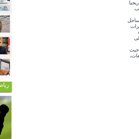
يجيا
حب
لساحل
 النشرات
لى
 حيث
لمرتفعات،
رياض