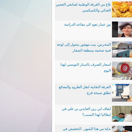
بلاغ من الغرفة الوطنية لصانعي العجين
الغذائي والكسكسي
نور عمار تعود الى مقاعد الدراسة
المحرس: بيت مهجور يتحول إلى لوحة
فنية ضخمة بمنطقة الشفار
أسعار الصرف بالدينار التونسي لهذا
اليوم
الغرفة النقابية لنقل الطرود والبضائع
تطلق صيحة فزع
ايقاف ابن زين العابدين بن علي في
ايطاليا لهذا السبب؟
بداية من هذا الشهر.. التخفيض في