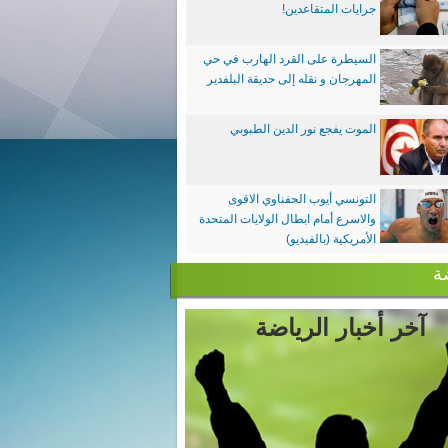
جرايات المتقاعدين!
السيطرة على القرد الهارب في حي
المهرجان و نقله إلى حديقة البلفدير
الموت يفجع نور الدين الطبوبي
التونسي أيوب الحفناوي الاقوى
والاسرع أمام ابطال الولايات المتحدة
الأمريكية (بالفيديو)
ة
آخر أخبار الرياضة