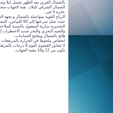
بالشمال الغربي بعد الظهر تشمل ليلا وتدر
الشمال الشرقي للبلاد.. بقية الجهات س
عابرة لا غير..
الرياح القوية متواصلة بالشمال و بجهة ا
حيث تصل سرعتها إلى 60 كلم/س..
التحذيرية سارية المفعول بالنسبة للملاحة
والصيد البحري والبحر شديد الاضطراب إ
هائج بالشمال وبخليج الحمامات..
انخفاض ملحوظ في الحرارة بالمرتفعات
لا تتجاوز القصوى اليوم 8 درجات با
تكون بين 12 و18 ببقية الجهات..