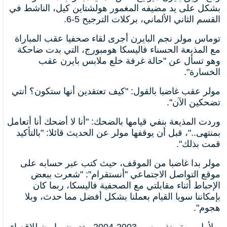
بشكل على يد مضيفه المغمور هولشتاين كيل، الناشط في
القسم الثاني الألماني، بركلات الترجيح 5-6.
توماس مولر نجم البايرن أجرى لقاء صحفيا عقب المباراة
مع المذيعة الحسناء فاليسكا هومبورج، التي بدت ضاحكة
وهو تسأل عن "حالة غرفة خلع ملابس بايرن عقب
الخسارة".
مولر عقب غاضبا بالقول: "كيف تعتقدين أنها ستكون؟ أنتي
تضحكين الآن".
وردت المذيعة بنفي قيامها بالضحك: "أنا لا أضحك أنا أتعامل
بمنتهى.."، قبل أن يوقفها مولر عن الحديث قائلا: "بالتأكيد
قمت بذلك".
مولر بدا غاضبا من الموقف، حيث كتب عبر حسابه على
موقع التواصل الاجتماعي "أنستقرام": "شعرت ببعض
الإحباط أثناء مقابلتي مع الصحفية فاليسكا، ربما كان
بإمكاننا سويا القيام بعملنا بشكل أفضل مما حدث، وبلا
هجوم".