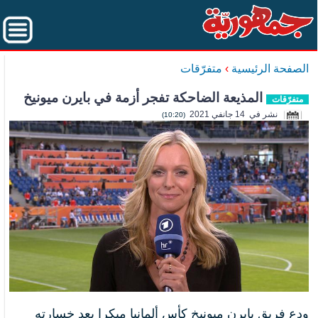
الصفحة الرئيسية
›
متفرّقات
المذيعة الضاحكة تفجر أزمة في بايرن ميونيخ
متفرّقات
نشر في 14 جانفي 2021
(10:20)
ودع فريق
بايرن ميونيخ كأس ألمانيا مبكرا بعد خسارته