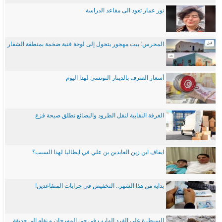
نور عمار تعود الى مقاعد الدراسة
المحرس: بيت مهجور يتحول إلى لوحة فنية ضخمة بمنطقة الشفار
أسعار الصرف بالدينار التونسي لهذا اليوم
الغرفة النقابية لنقل الطرود والبضائع تطلق صيحة فزع
ايقاف ابن زين العابدين بن علي في ايطاليا لهذا السبب؟
بداية من هذا الشهر.. التخفيض في جرايات المتقاعدين!
السيطرة على القرد الهارب في حي المهرجان و نقله إلى حديقة