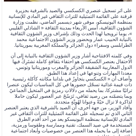
على اثر تسجيل عنصري الكسكسي والصيد بالشرفية بجزيرة
قرقنة على القائمة التمثيلية للتراث الثقافي غير المادي للإنسانية
بمنظمة اليونيسكو، موفى شهر ديسمبر الماضي، نظمت وزارة
الشؤون الثقافية، أمس الأربعاء بمدينة الثقافة « الشاذلي القليبي
»، يوما ترويجيا لهذا الحدث وذلك بإشراف وزير الشؤون الثقافية
بالنيابة الحبيب عمار وبحضور وزير الشؤون الاجتماعية محمد
الطرابلسي وسفراء دول الجزائر والمملكة المغربية بموريتانيا.
وفي كلمته الافتتاحية أشار وزير الشؤون الثقافية بالنيابة إلى أن
الاحتفال بعنصر الكسكسي هو احتفاء بثقافةٍ كاملة تشتَرِكُ فيها
الدول المغاربية الشقيقة الجزائر والمغرب وموريتانيا وتونس،
معددا المهارات وتنوعها في إعداد هذا الطبق.
وأضاف أن « الكسكسي يتجاوزُ في بلداننا مكانته كأكلة رئيسية
ذات قيمة غذائية تسجّل حضورها في كل المناسبات ليكون عنصرا
تراثيّا مشتركا، بما يحمله من دلالاتِ رمزيةٍ في المتخيل الجماعيّ
وبما يتضمّنه من رصيد ثقافي، تَرَسّخَ عبر العصور ليكون حاملا
لذاكرة لا تزال حيّةً وعنوانا لهُويَّةٍ متجددة.
وأفاد الوزير، من جهة أخرى، أن الصيد بالشرفية الذي يعتبر العنصر
الثاني الذي تم تسجيله على القائمة التمثيلية للتراث الثقافي غير
المادي للإنسانية بمنظمة اليونيسكو يعد من أحد أقدم الطرق
المستخدمة في صيد السمك، تقنية وممارسة وطقوسا ورمزية،
إضافة إلى ما يحمله هذا العنصر من خصوصيات وأبعاد اجتماعية